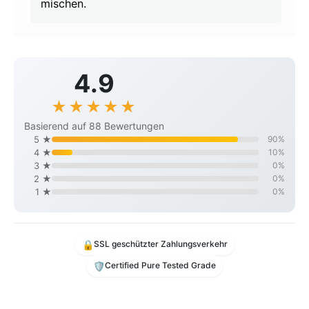
mischen.
4.9
★
★
★
★
☆
★
Basierend auf 88 Bewertungen
5 ★
90%
4 ★
10%
3 ★
0%
2 ★
0%
1 ★
0%
🔒
SSL geschützter Zahlungsverkehr
🛡️
Certified Pure Tested Grade