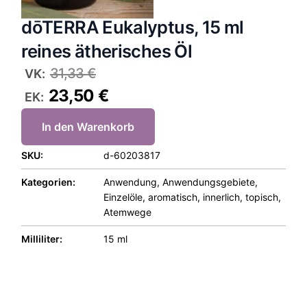
dōTERRA Eukalyptus, 15 ml
reines ätherisches Öl
31,33
€
VK:
23,50
€
EK:
In den Warenkorb
SKU:
d-60203817
Kategorien:
Anwendung
,
Anwendungsgebiete
,
Einzelöle
,
aromatisch
,
innerlich
,
topisch
,
Atemwege
Milliliter:
15 ml