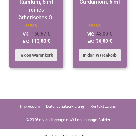
Rainfarn, 5 ml
Cardamom, 5 ml
reines
ätherisches Öl
Bewertet
Bewertet
150,67
€
48,00
€
VK:
VK:
mit
mit
4.9
4.9
113,00
€
36,00
€
EK:
EK:
von 5
von 5
In den Warenkorb
In den Warenkorb
Impressum
Datenschutzerklärung
Kontakt zu uns
© 2026 mylandingpage.ai 🎁 Landingpage-Builder