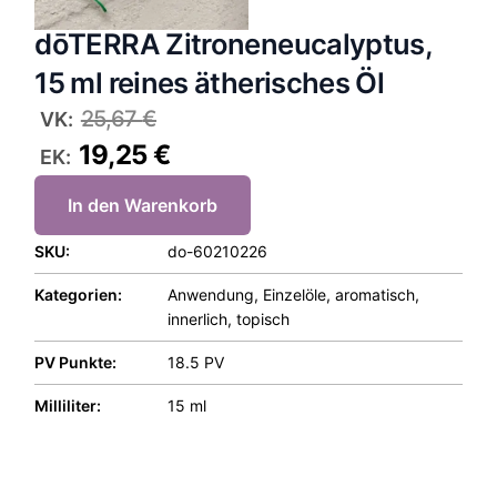
dōTERRA Zitroneneucalyptus,
15 ml reines ätherisches Öl
25,67
€
VK:
19,25
€
EK:
In den Warenkorb
SKU:
do-60210226
Kategorien:
Anwendung
,
Einzelöle
,
aromatisch
,
innerlich
,
topisch
PV Punkte:
18.5 PV
Milliliter:
15 ml