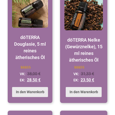
dōTERRA
dōTERRA Nelke
Douglasie, 5 ml
(Gewürznelke), 15
reines
ml reines
ätherisches Öl
ätherisches Öl
Bewertet mit
Bewertet
38,00
€
31,33
€
VK:
VK:
5
mit
von 5
4.9
28,50
€
23,50
€
EK:
EK:
von 5
In den Warenkorb
In den Warenkorb