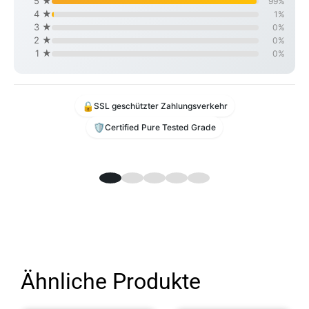
5 ★
99%
4 ★
1%
3 ★
0%
2 ★
0%
1 ★
0%
🔒
SSL geschützter Zahlungsverkehr
🛡️
Certified Pure Tested Grade
Ähnliche Produkte