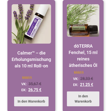
dōTERRA
Fenchel, 15 ml
Calmer™ – die
reines
Erholungsmischung
ätherisches Öl
als 10 ml Roll-on
Bewertet
28,33
€
VK:
mit
Bewertet
35,67
€
VK:
4.9
21,25
€
EK:
mit
von 5
4.8
26,75
€
EK:
von 5
In den
In den Warenkorb
Warenkorb