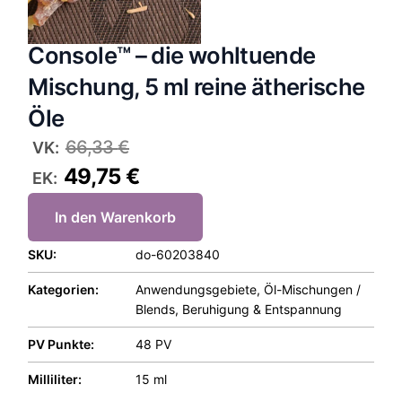
Console™ – die wohltuende
Mischung, 5 ml reine ätherische
Öle
66,33
€
VK:
49,75
€
EK:
In den Warenkorb
SKU:
do-60203840
Kategorien:
Anwendungsgebiete
,
Öl-Mischungen /
Blends
,
Beruhigung & Entspannung
PV Punkte:
48 PV
Milliliter:
15 ml