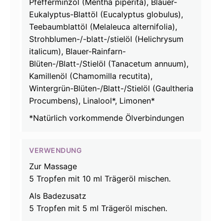
Pfefferminzöl (Mentha piperita), Blauer-
Eukalyptus-Blattöl (Eucalyptus globulus),
Teebaumblattöl (Melaleuca alternifolia),
Strohblumen-/-blatt-/stielöl (Helichrysum
italicum), Blauer-Rainfarn-
Blüten-/Blatt-/Stielöl (Tanacetum annuum),
Kamillenöl (Chamomilla recutita),
Wintergrün-Blüten-/Blatt-/Stielöl (Gaultheria
Procumbens), Linalool*, Limonen*
*Natürlich vorkommende Ölverbindungen
VERWENDUNG
Zur Massage
5 Tropfen mit 10 ml Trägeröl mischen.
Als Badezusatz
5 Tropfen mit 5 ml Trägeröl mischen.