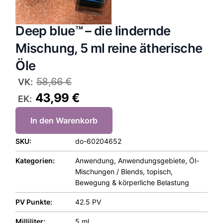
Deep blue™ – die lindernde
Mischung, 5 ml reine ätherische
Öle
58,66
€
VK:
43,99
€
EK:
In den Warenkorb
SKU:
do-60204652
Kategorien:
Anwendung
,
Anwendungsgebiete
,
Öl-
Mischungen / Blends
,
topisch
,
Bewegung & körperliche Belastung
PV Punkte:
42.5 PV
Milliliter:
5 ml