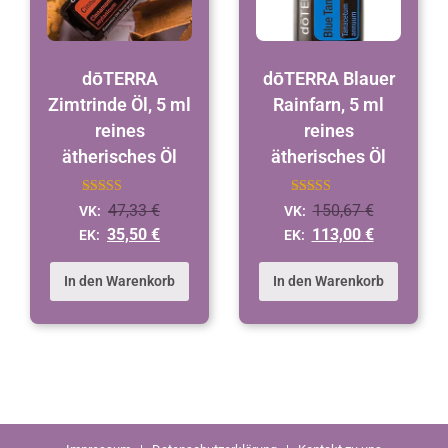
dōTERRA
dōTERRA Blauer
Zimtrinde Öl, 5 ml
Rainfarn, 5 ml
reines
reines
ätherisches Öl
ätherisches Öl
Bewertet mit
Bewertet
47,33
€
150,67
€
VK:
VK:
5
mit
von 5
4.9
35,50
€
113,00
€
EK:
EK:
von 5
In den Warenkorb
In den Warenkorb