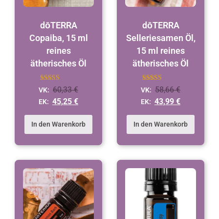
dōTERRA
dōTERRA
Copaiba, 15 ml
Selleriesamen Öl,
reines
15 ml reines
ätherisches Öl
ätherisches Öl
Bewertet
Bewertet
60,33
€
58,66
€
VK:
VK:
mit
mit
4.9
4.9
45,25
€
43,99
€
EK:
EK:
von 5
von 5
In den Warenkorb
In den Warenkorb