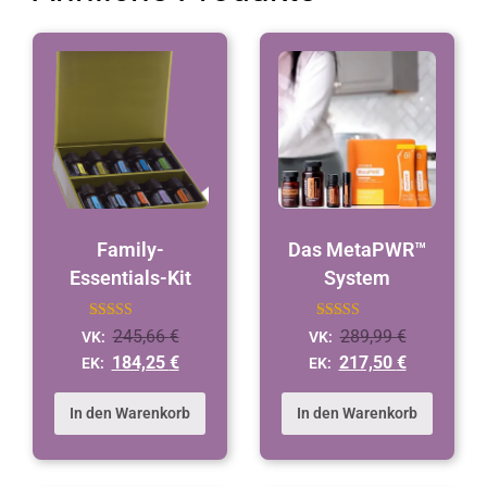
Family-
Das MetaPWR™
Essentials-Kit
System
Bewertet
Bewertet
245,66
€
289,99
€
VK:
VK:
mit
mit
4.9
4.9
184,25
€
217,50
€
EK:
EK:
von 5
von 5
In den Warenkorb
In den Warenkorb