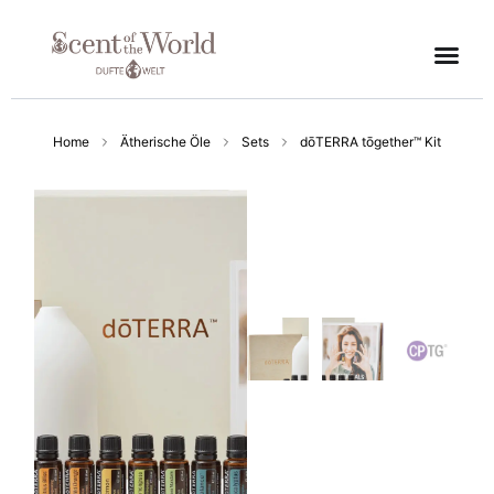
Home
Ätherische Öle
Sets
dōTERRA tōgether™ Kit