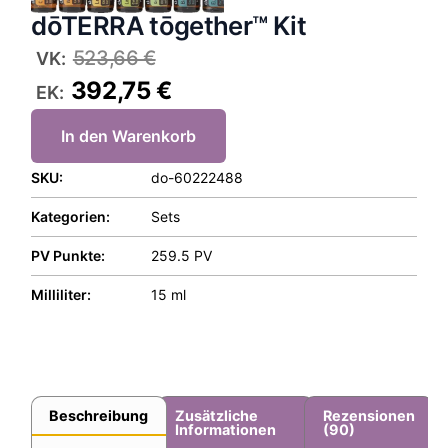
dōTERRA tōgether™ Kit
523,66
€
VK:
392,75
€
EK:
In den Warenkorb
SKU:
do-60222488
Kategorien:
Sets
PV Punkte:
259.5 PV
Milliliter:
15 ml
Beschreibung
Zusätzliche
Rezensionen
Informationen
(90)