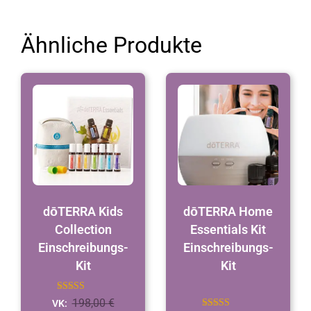
Ähnliche Produkte
dōTERRA Kids
dōTERRA Home
Collection
Essentials Kit
Einschreibungs-
Einschreibungs-
Kit
Kit
Bewertet
198,00
€
VK:
mit